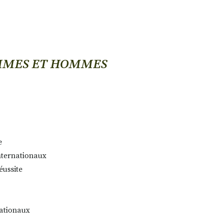
MMES ET HOMMES
e
nternationaux
éussite
ationaux