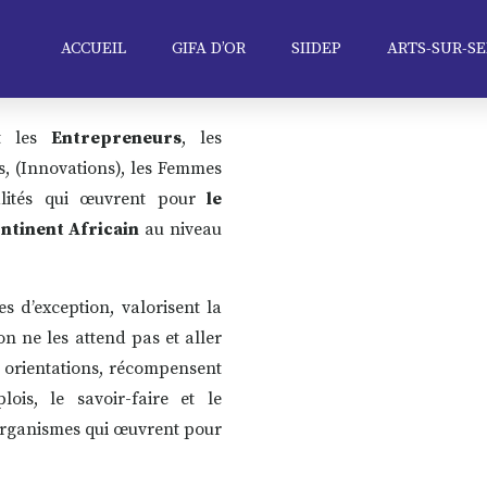
ACCUEIL
GIFA D’OR
SIIDEP
ARTS-SUR-SE
t les
Entrepreneurs
, les
s, (Innovations), les Femmes
alités qui œuvrent pour
le
ntinent Africain
au niveau
 d’exception, valorisent la
n ne les attend pas et aller
s orientations, récompensent
ois, le savoir-faire et le
Organismes qui œuvrent pour