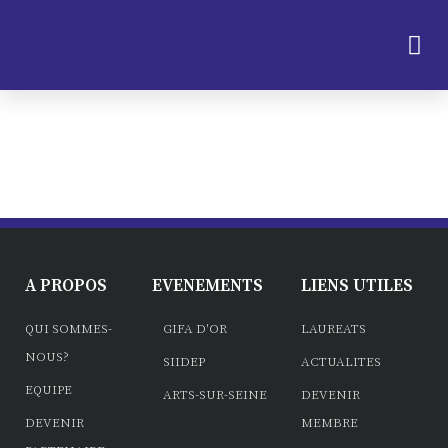
A PROPOS
EVENEMENTS
LIENS UTILES
QUI SOMMES-
GIFA D'OR
LAUREATS
NOUS?
SIIDEP
ACTUALITES
EQUIPE
ARTS-SUR-SEINE
DEVENIR
DEVENIR
MEMBRE