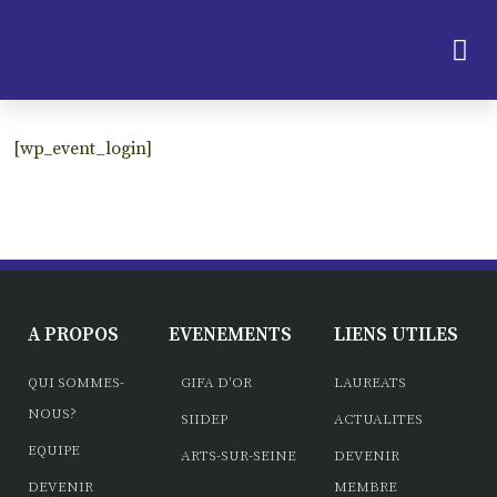
[wp_event_login]
A PROPOS
EVENEMENTS
LIENS UTILES
QUI SOMMES-
GIFA D'OR
LAUREATS
NOUS?
SIIDEP
ACTUALITES
EQUIPE
ARTS-SUR-SEINE
DEVENIR
DEVENIR
MEMBRE